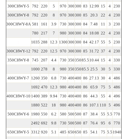
300CHWY-5
792
220
5
970
300
300
83
12.99
15
4
230
300CHWY-8
792
220
8
970
300
300
85
20.3
22
4
230
300CHWY-8A
581
161
3.9
730
300
300
84
7.48
11
3
230
:
780
217
7
980
300
300
84
18.08
22
4
230
:
1035
288
12.3
1300
300
300
84
42.17
55
5
230
300CHWY-12
792
220
12.5
970
300
300
85
31.72
37
4
230
350CHWY-8
745
207
4.4
730
350
350
85.5
10.44
15
4
330
:
1000
278
8
980
350
350
85.5
25.5
30
5
330
400CHWY-7
1260
350
6.8
730
400
400
86
27.13
30
4
486
:
1692
470
12.3
980
400
400
86
65.9
75
5
486
400CHWY-10
1400
389
9.94
730
400
400
86
44.3
55
4
496
:
1880
522
18
980
400
400
86
107.1
110
5
496
500CHWY-6
1980
550
6.2
580
500
500
87
38.4
55
5.5
770
:
2492
692
9.8
730
500
500
87
76.4
95
6
770
650CHWY-5
3312
920
5.1
485
650
650
85
54.1
75
5.5
1940