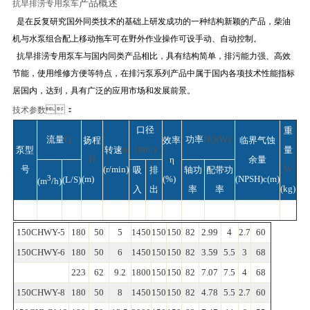
产品概述
抗旱排涝专用泵车
是在反复研究国外同类技术的基础上研发成功的一种结构新颖的产品，柴油
机与水泵组合配上移动拖车可在野外作业操作可设手动、自动控制。
抗旱排涝专用泵车与国内同类产品相比，具有结构简单，排污能力强、高效
节能，使用维修方便等特点，在排污泵系列产品中属于国内各项技术性能指标
居国内，达到，具有广泛的应用市场和发展前景。
：
技术参数
口径
重
流量
Q
功率
N(kW)
扬程
效率
临界气蚀
(mm)
泵型
转速
n
量
H
η
余量
号
(r/min)
W
吸
排
轴功
配带功
3
(m)
(%)
(NPSH)c(m)
(L/S)
(m
/h)
(kg)
入
出
率
率
150CHWY-5
180
50
5
1450
150
150
82
2.99
4
2.7
60
150CHWY-6
180
50
6
1450
150
150
82
3.59
5.5
3
68
223
62
9.2
1800
150
150
82
7.07
7.5
4
68
150CHWY-8
180
50
8
1450
150
150
82
4.78
5.5
2.7
60