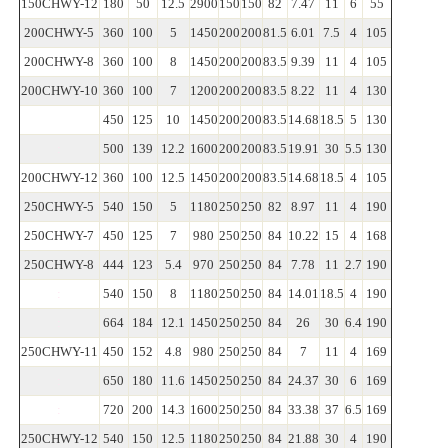
150CHWY-12
180
50
12.5
2900
150
150
82
7.47
11
6
55
200CHWY-5
360
100
5
1450
200
200
81.5
6.01
7.5
4
105
200CHWY-8
360
100
8
1450
200
200
83.5
9.39
11
4
105
200CHWY-10
360
100
7
1200
200
200
83.5
8.22
11
4
130
450
125
10
1450
200
200
83.5
14.68
18.5
5
130
:
500
139
12.2
1600
200
200
83.5
19.91
30
5.5
130
200CHWY-12
360
100
12.5
1450
200
200
83.5
14.68
18.5
4
105
250CHWY-5
540
150
5
1180
250
250
82
8.97
11
4
190
250CHWY-7
450
125
7
980
250
250
84
10.22
15
4
168
250CHWY-8
444
123
5.4
970
250
250
84
7.78
11
2.7
190
:
540
150
8
1180
250
250
84
14.01
18.5
4
190
:
664
184
12.1
1450
250
250
84
26
30
6.4
190
250CHWY-11
450
152
4.8
980
250
250
84
7
11
4
169
:
650
180
11.6
1450
250
250
84
24.37
30
6
169
:
720
200
14.3
1600
250
250
84
33.38
37
6.5
169
250CHWY-12
540
150
12.5
1180
250
250
84
21.88
30
4
190