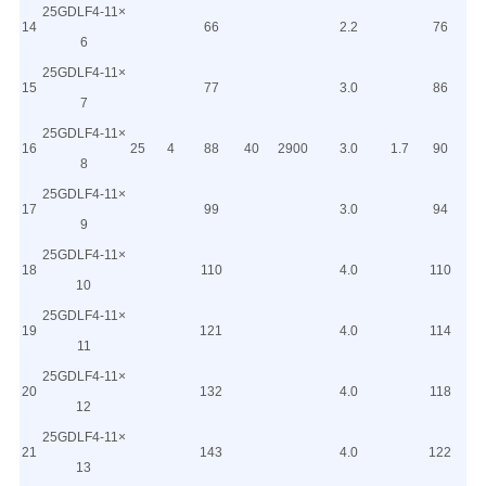
25GDLF4-11×
14
66
2.2
76
6
25GDLF4-11×
15
77
3.0
86
7
25GDLF4-11×
16
25
4
88
40
2900
3.0
1.7
90
8
25GDLF4-11×
17
99
3.0
94
9
25GDLF4-11×
18
110
4.0
110
10
25GDLF4-11×
19
121
4.0
114
11
25GDLF4-11×
20
132
4.0
118
12
25GDLF4-11×
21
143
4.0
122
13