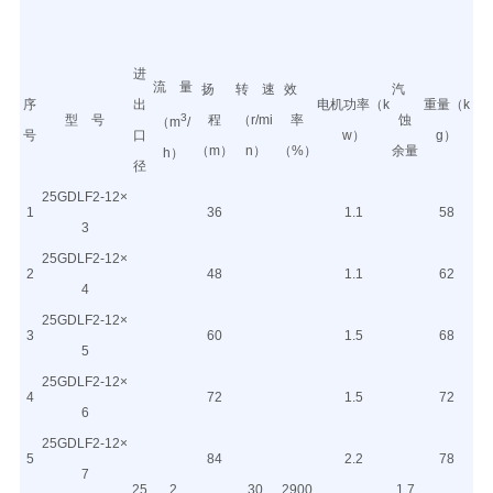
进
流 量
扬
转 速
效
汽
序
出
电机功率（k
重量（k
3
型 号
程
（r/mi
率
蚀
（m
/
号
口
w）
g）
（m）
n）
（%）
余量
h）
径
25GDLF2-12×
1
36
1.1
58
3
25GDLF2-12×
2
48
1.1
62
4
25GDLF2-12×
3
60
1.5
68
5
25GDLF2-12×
4
72
1.5
72
6
25GDLF2-12×
5
84
2.2
78
7
25
2
30
2900
1.7